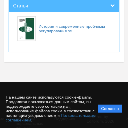
Статьи
История и современные проблемы
регулирования зе...
На нашем сайте используются cookie-файлы.
Продолжая пользоваться данным сайтом, вы
подтверждаете свое согласие на
© iacj.ru
Согласен
Политика
использование файлов cookie в соответствии с
защиты и
настоящим уведомлением и
Пользовательским
Powered by
ие
обработки
Поддержка
И
соглашением
.
Editorum,
2026
персональных