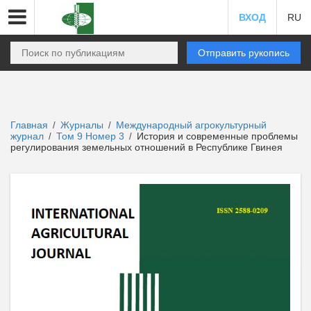
ВХОД
RU
Отправить рукопись
Главная
Журналы
Международный агрокультурный
/
/
журнал
Том 9 Номер 3
История и современные проблемы
/
/
регулирования земельных отношений в Республике Гвинея