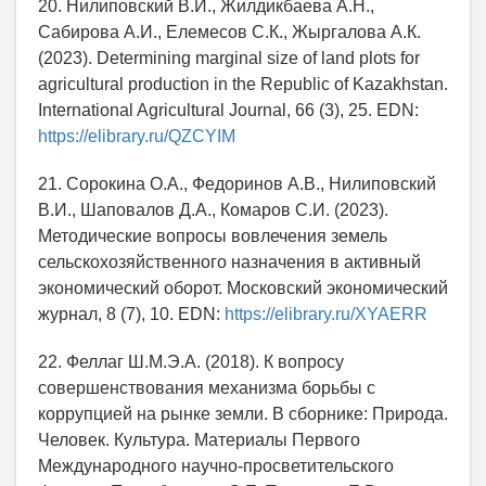
20. Нилиповский В.И., Жилдикбаева А.Н.,
Сабирова А.И., Елемесов С.К., Жыргалова А.К.
(2023). Determining marginal size of land plots for
agricultural production in the Republic of Kazakhstan.
International Agricultural Journal, 66 (3), 25. EDN:
https://elibrary.ru/QZCYIM
21. Сорокина О.А., Федоринов А.В., Нилиповский
В.И., Шаповалов Д.А., Комаров С.И. (2023).
Методические вопросы вовлечения земель
сельскохозяйственного назначения в активный
экономический оборот. Московский экономический
журнал, 8 (7), 10. EDN:
https://elibrary.ru/XYAERR
22. Феллаг Ш.М.Э.А. (2018). К вопросу
совершенствования механизма борьбы с
коррупцией на рынке земли. В сборнике: Природа.
Человек. Культура. Материалы Первого
Международного научно-просветительского