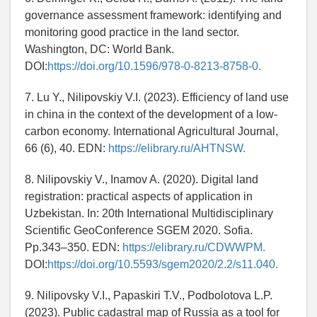
governance assessment framework: identifying and
monitoring good practice in the land sector.
Washington, DC: World Bank.
DOI:
https://doi.org/10.1596/978-0-8213-8758-0.
7. Lu Y., Nilipovskiy V.I. (2023). Efficiency of land use
in china in the context of the development of a low-
carbon economy. International Agricultural Journal,
66 (6), 40. EDN:
https://elibrary.ru/AHTNSW.
8. Nilipovskiy V., Inamov A. (2020). Digital land
registration: practical aspects of application in
Uzbekistan. In: 20th International Multidisciplinary
Scientific GeoConference SGEM 2020. Sofia.
Pp.343–350. EDN:
https://elibrary.ru/CDWWPM.
DOI:
https://doi.org/10.5593/sgem2020/2.2/s11.040.
9. Nilipovsky V.I., Papaskiri T.V., Podbolotova L.P.
(2023). Public cadastral map of Russia as a tool for