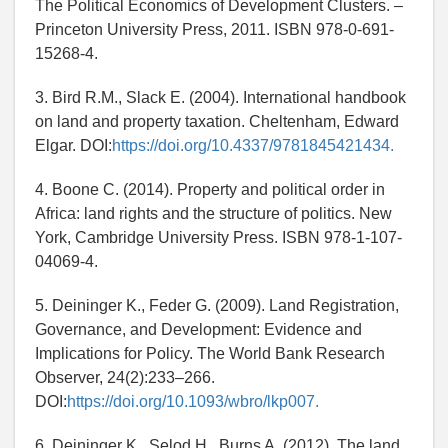
The Political Economics of Development Clusters. –
Princeton University Press, 2011. ISBN 978-0-691-
15268-4.
3. Bird R.M., Slack E. (2004). International handbook
on land and property taxation. Cheltenham, Edward
Elgar. DOI:
https://doi.org/10.4337/9781845421434.
4. Boone C. (2014). Property and political order in
Africa: land rights and the structure of politics. New
York, Cambridge University Press. ISBN 978-1-107-
04069-4.
5. Deininger K., Feder G. (2009). Land Registration,
Governance, and Development: Evidence and
Implications for Policy. The World Bank Research
Observer, 24(2):233–266.
DOI:
https://doi.org/10.1093/wbro/lkp007.
6. Deininger K., Selod H., Burns A. (2012). The land