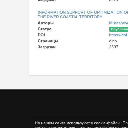
INFORMATION SUPPORT OF OPTIMIZATION O
THE RIVER COASTAL TERRITORY
Авторы
Murashev
Статус
Опублико
DOI
https://doi
Страницы
с по
Загрузки
2397
На нашем сайте используются cookie-файлы. Пр
Соглашение
Политика защиты
cookie в соответствии с настоящим уведомлени