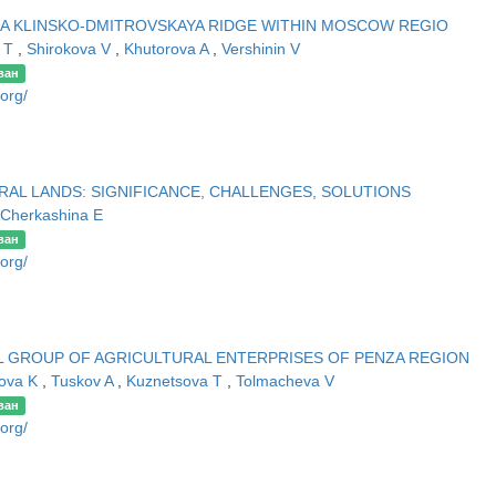
A KLINSKO-DMITROVSKAYA RIDGE WITHIN MOSCOW REGIO
a T
,
Shirokova V
,
Khutorova A
,
Vershinin V
ван
.org/
AL LANDS: SIGNIFICANCE, CHALLENGES, SOLUTIONS
Cherkashina E
ван
.org/
L GROUP OF AGRICULTURAL ENTERPRISES OF PENZA REGION
tova K
,
Tuskov A
,
Kuznetsova T
,
Tolmacheva V
ван
.org/