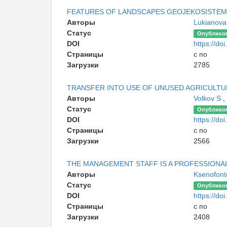
FEATURES OF LANDSCAPES GEOJEKOSISTEM
Авторы
Lukianov
Статус
Опублико
DOI
https://doi
Страницы
с по
Загрузки
2785
TRANSFER INTO USE OF UNUSED AGRICULTUR
Авторы
Volkov S
,
Статус
Опублико
DOI
https://doi
Страницы
с по
Загрузки
2566
THE MANAGEMENT STAFF IS A PROFESSIONA
Авторы
Ksenofon
Статус
Опублико
DOI
https://doi
Страницы
с по
Загрузки
2408