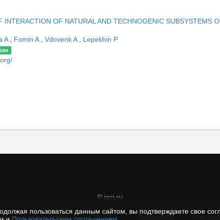
F INTERACTION OF NATURAL AND TECHNOGENIC SUBSYSTEMS O
a A
,
Fomin A
,
Vdovenk A
,
Lepekhin P
ван
.org/
© iacj.ru
одолжая пользоваться данным сайтом, вы подтверждаете свое сог
 и обработки персональных данных
Поддержка
Powered
ем и
Пользовательским соглашением
.