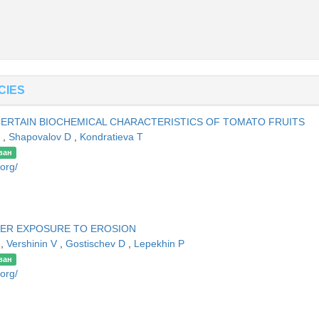
CIES
CERTAIN BIOCHEMICAL CHARACTERISTICS OF TOMATO FRUITS
S
,
Shapovalov D
,
Kondratieva T
ван
.org/
ER EXPOSURE TO EROSION
A
,
Vershinin V
,
Gostischev D
,
Lepekhin P
ван
.org/