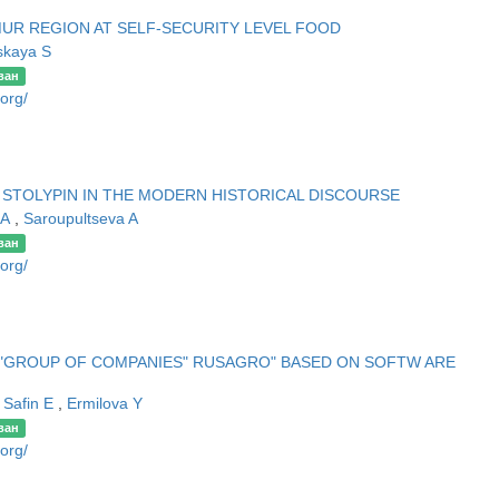
MUR REGION AT SELF-SECURITY LEVEL FOOD
kaya S
ван
.org/
. STOLYPIN IN THE MODERN HISTORICAL DISCOURSE
 А
,
Saroupultseva A
ван
.org/
C "GROUP OF COMPANIES" RUSAGRO" BASED ON SOFTW ARE
,
Safin E
,
Ermilova Y
ван
.org/