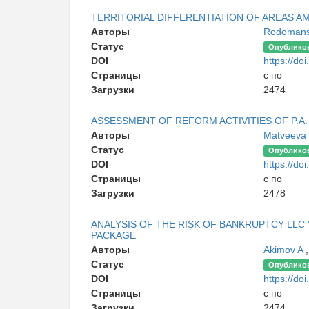
TERRITORIAL DIFFERENTIATION OF AREAS A
Авторы
Rodomans
Статус
Опублико
DOI
https://doi
Страницы
с по
Загрузки
2474
ASSESSMENT OF REFORM ACTIVITIES OF P.A
Авторы
Matveеvа
Статус
Опублико
DOI
https://doi
Страницы
с по
Загрузки
2478
ANALYSIS OF THE RISK OF BANKRUPTCY LL
PACKAGE
Авторы
Akimov A
Статус
Опублико
DOI
https://doi
Страницы
с по
Загрузки
2474