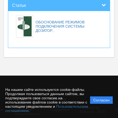
Статьи
ОБОСНОВАНИЕ РЕЖИМОВ
ПОДКЛЮЧЕНИЯ СИСТЕМЫ
ДОЗАТОР...
На нашем сайте используются cookie-файлы.
Продолжая пользоваться данным сайтом, вы
подтверждаете свое согласие на
© iacj.ru
Согласен
Политика
использование файлов cookie в соответствии с
защиты и
настоящим уведомлением и
Пользовательским
Powered by
ие
обработки
Поддержка
И
соглашением
.
Editorum,
2026
персональных