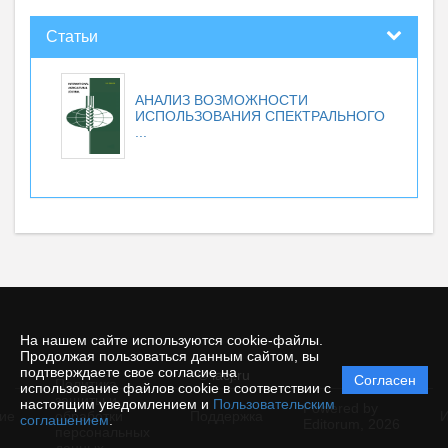
Статьи
АНАЛИЗ ВОЗМОЖНОСТИ
ИСПОЛЬЗОВАНИЯ СПЕКТРАЛЬНОГО
...
На нашем сайте используются cookie-файлы.
Продолжая пользоваться данным сайтом, вы
подтверждаете свое согласие на
© iacj.ru
Согласен
Политика
использование файлов cookie в соответствии с
защиты и
настоящим уведомлением и
Пользовательским
Powered by
ие
обработки
Поддержка
И
соглашением
.
Editorum,
2026
персональных