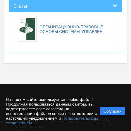
Статьи
ОРГАНИЗАЦИОННО-ПРАВОВЫЕ
ОСНОВЫ СИСТЕМЫ УПРАВЛЕН...
На нашем сайте используются cookie-файлы.
Продолжая пользоваться данным сайтом, вы
подтверждаете свое согласие на
© iacj.ru
Согласен
Политика
использование файлов cookie в соответствии с
защиты и
настоящим уведомлением и
Пользовательским
Powered by
ие
обработки
Поддержка
И
соглашением
.
Editorum,
2026
персональных