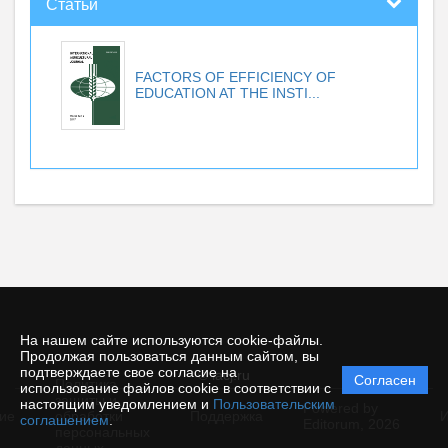
Статьи
FACTORS OF EFFICIENCY OF
EDUCATION AT THE INSTI...
На нашем сайте используются cookie-файлы.
Продолжая пользоваться данным сайтом, вы
подтверждаете свое согласие на
© iacj.ru
Согласен
Политика
использование файлов cookie в соответствии с
защиты и
настоящим уведомлением и
Пользовательским
Powered by
ие
обработки
Поддержка
И
соглашением
.
Editorum,
2026
персональных