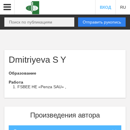
ВХОД
RU
Отправить рукопись
Dmitriyeva S Y
Образование
Работа
FSBEE HE «Penza SAU» ,
Произведения автора