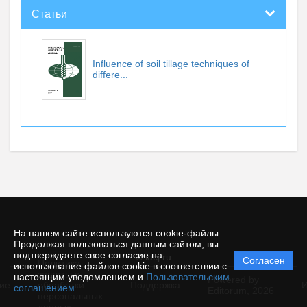
Статьи
Influence of soil tillage techniques of
differe...
На нашем сайте используются cookie-файлы.
Продолжая пользоваться данным сайтом, вы
подтверждаете свое согласие на
© iacj.ru
Согласен
Политика
использование файлов cookie в соответствии с
защиты и
настоящим уведомлением и
Пользовательским
Powered by
ие
обработки
Поддержка
И
соглашением
.
Editorum,
2026
персональных