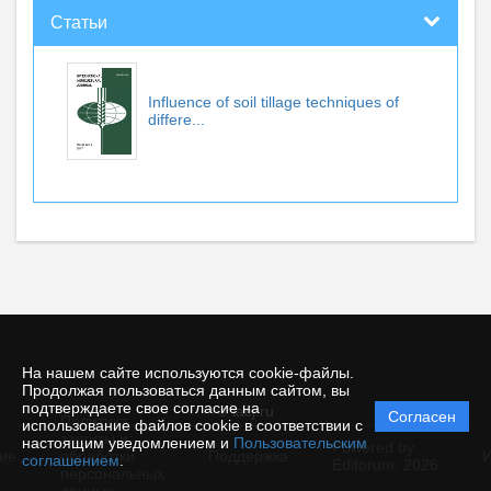
Статьи
Influence of soil tillage techniques of
differe...
На нашем сайте используются cookie-файлы.
Продолжая пользоваться данным сайтом, вы
подтверждаете свое согласие на
© iacj.ru
Согласен
Политика
использование файлов cookie в соответствии с
защиты и
настоящим уведомлением и
Пользовательским
Powered by
ие
обработки
Поддержка
И
соглашением
.
Editorum,
2026
персональных