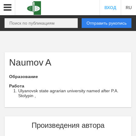
ВХОД
RU
Отправить рукопись
Naumov A
Образование
Работа
Ulyanovsk state agrarian university named after P.A.
Stolypin ,
Произведения автора