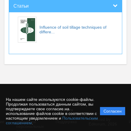
Статьи
Influence of soil tillage techniques of
differe...
На нашем сайте используются cookie-файлы.
Продолжая пользоваться данным сайтом, вы
подтверждаете свое согласие на
© iacj.ru
Согласен
Политика
использование файлов cookie в соответствии с
защиты и
настоящим уведомлением и
Пользовательским
Powered by
ие
обработки
Поддержка
И
соглашением
.
Editorum,
2026
персональных