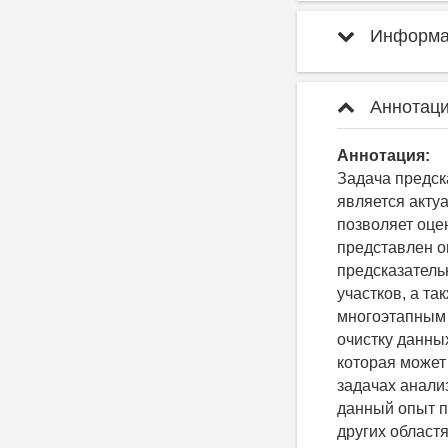
Информац
Аннотаци
Аннотация:
Задача предск
является акту
позволяет оце
представлен о
предсказатель
участков, а т
многоэтапным 
очистку данны
которая может
задачах анали
данный опыт п
других област