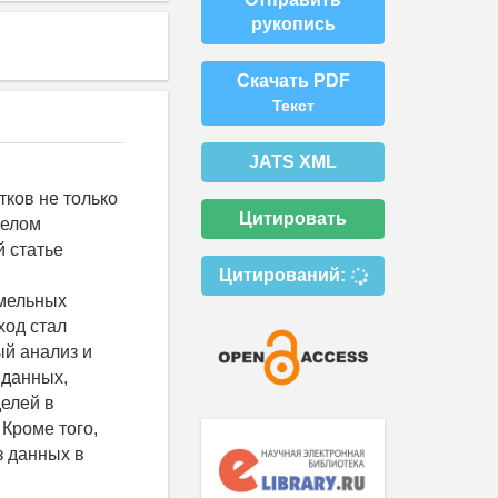
рукопись
Скачать PDF
Текст
JATS XML
ков не только
Цитировать
целом
й статье
Цитирований:
я
емельных
ход стал
ый анализ и
 данных,
елей в
Кроме того,
з данных в