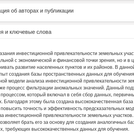
ия об авторах и публикации
я и ключевые слова
азания инвестиционной привлекательности земельных участ
альной с экономической и финансовой точки зрения, но и в 
нивать развитие населенных пунктов и их районов. В данно
пыт создания базы пространственных данных для обучени
ной модели анализа инвестиционной привлекательности з
акже процесс фильтрации аномальных значений. Данный под
процессом, который включал в себя сбор данных, первичн
х. Благодаря этому была создана высококачественная база
 повысить точность и эффективность предсказательных мод
за инвестиционной привлекательности земельных участков. 
озволяет брать его за основу для создания аналогичных ба
ях, требующих высококачественных данных для обучения.